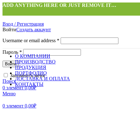
ADD ANYTHING HERE OR JUST REMOVE IT…
Вход / Регистрация
Войти
Создать аккаунт
Username or email address
*
Пароль
*
О КОМПАНИИ
ПРОИЗВОДСТВО
Войти
ПРОДУКЦИЯ
ПОРТФОЛИО
Запомнить меня
ДОСТАВКА И ОПЛАТА
Поиск
КОНТАКТЫ
0
элемент
0,00
₽
Меню
0
элемент
0,00
₽
Нажмите, чтобы увеличить