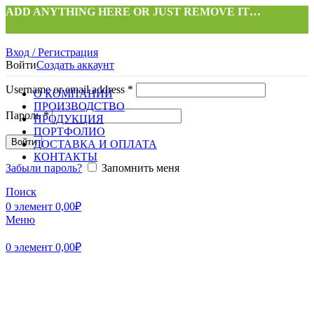
ADD ANYTHING HERE OR JUST REMOVE IT…
Вход / Регистрация
Войти
Создать аккаунт
Username or email address
*
О КОМПАНИИ
ПРОИЗВОДСТВО
Пароль
*
ПРОДУКЦИЯ
ПОРТФОЛИО
Войти
ДОСТАВКА И ОПЛАТА
КОНТАКТЫ
Забыли пароль?
Запомнить меня
Поиск
0
элемент
0,00
₽
Меню
Нажмите, чтобы увеличить
0
элемент
0,00
₽